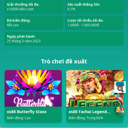
Giải thưởng tối đa:
Xác suất thắng lớn:
x10000 tiền cược
0.1%
Độ biến động:
Cược tối thiểu-tối đa:
Rất cao
1.000đ - 1.000.000đ
Ngày phát hành:
25 tháng 3 năm 2023
Trò chơi đề xuất
xs88 Butterfly Staxx
xs88 Fachai Legend...
Biến động: Cao
Biến động: Trung bình